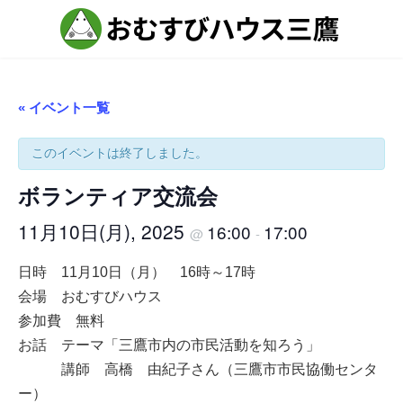
コ
ナ
ン
ビ
テ
ゲ
ン
ー
ツ
シ
へ
ョ
ス
ン
« イベント一覧
キ
に
ッ
移
プ
動
このイベントは終了しました。
ボランティア交流会
11月10日(月), 2025
16:00
17:00
@
-
日時 11月10日（月） 16時～17時
会場 おむすびハウス
参加費 無料
お話 テーマ「三鷹市内の市民活動を知ろう」
講師 高橋 由紀子さん（三鷹市市民協働センタ
ー）