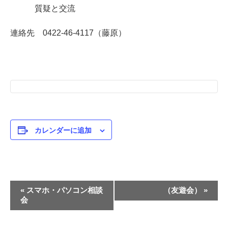
質疑と交流
連絡先 0422-46-4117（藤原）
カレンダーに追加
イ
«
スマホ・パソコン相談
（友遊会）
»
会
ベ
ン