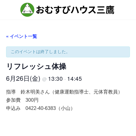
コ
ナ
ン
ビ
テ
ゲ
ン
ー
ツ
シ
へ
ョ
ス
ン
« イベント一覧
キ
に
ッ
移
プ
動
このイベントは終了しました。
リフレッシュ体操
6月26日(金)
13:30
14:45
@
-
指導 鈴木明美さん（健康運動指導士、元体育教員）
参加費 300円
申込み 0422-40-6383（小山）