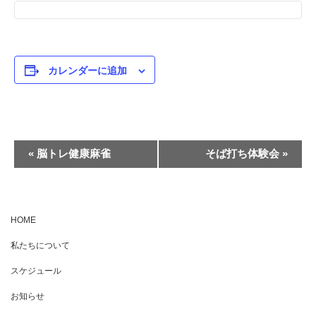
カレンダーに追加
イ
«
脳トレ健康麻雀
そば打ち体験会
»
ベ
ン
ト
HOME
ナ
私たちについて
ビ
ゲ
スケジュール
ー
お知らせ
シ