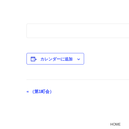
カレンダーに追加
«
（第1町会）
イ
ベ
ン
ト
HOME