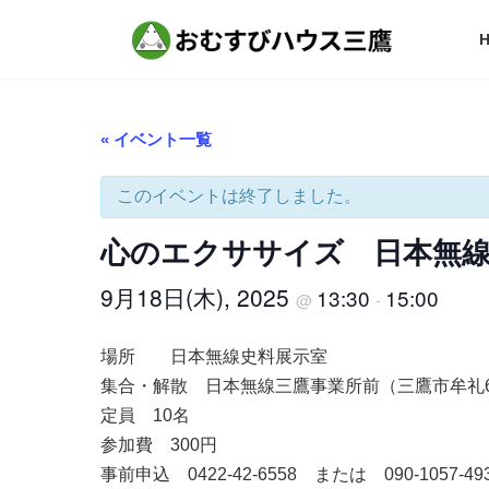
コ
ナ
ン
ビ
テ
ゲ
ン
ー
ツ
シ
へ
ョ
« イベント一覧
ス
ン
キ
に
ッ
移
このイベントは終了しました。
プ
動
心のエクササイズ 日本無線
9月18日(木), 2025
13:30
15:00
@
-
場所 日本無線史料展示室
集合・解散 日本無線三鷹事業所前（三鷹市牟礼6-
定員 10名
参加費 300円
事前申込 0422-42-6558 または 090-1057-4