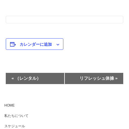
カレンダーに追加
イ
«
（レンタル）
リフレッシュ体操
»
ベ
ン
ト
HOME
ナ
私たちについて
ビ
ゲ
スケジュール