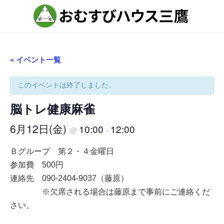
コ
ナ
ン
ビ
テ
ゲ
ン
ー
ツ
シ
へ
ョ
ス
ン
« イベント一覧
キ
に
ッ
移
プ
動
このイベントは終了しました。
脳トレ健康麻雀
6月12日(金)
10:00
12:00
@
-
Ｂグループ 第２・４金曜日
参加費 500円
連絡先 090-2404-9037（藤原）
※欠席される場合は藤原まで事前にご連絡くだ
さい。