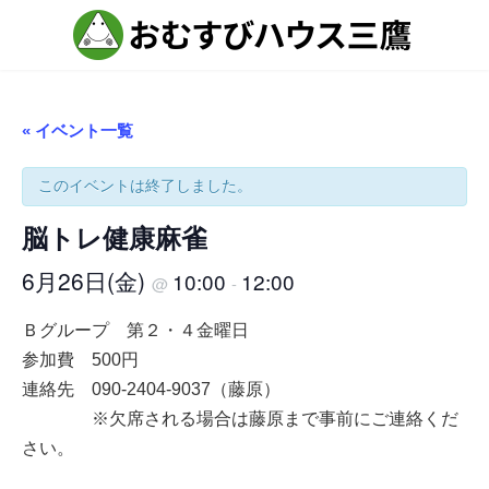
コ
ナ
ン
ビ
テ
ゲ
ン
ー
ツ
シ
へ
ョ
ス
ン
« イベント一覧
キ
に
ッ
移
プ
動
このイベントは終了しました。
脳トレ健康麻雀
6月26日(金)
10:00
12:00
@
-
Ｂグループ 第２・４金曜日
参加費 500円
連絡先 090-2404-9037（藤原）
※欠席される場合は藤原まで事前にご連絡くだ
さい。