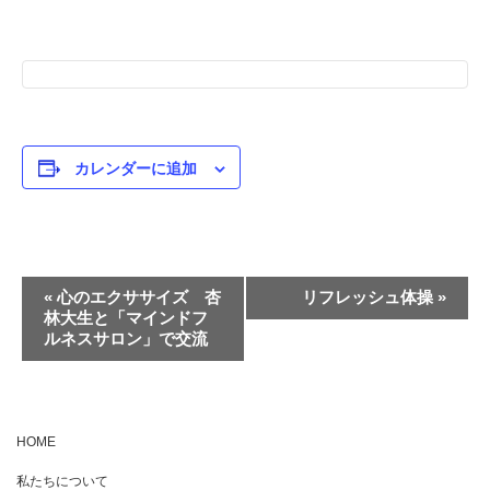
カレンダーに追加
イ
«
心のエクササイズ 杏
リフレッシュ体操
»
林大生と「マインドフ
ベ
ルネスサロン」で交流
ン
ト
ナ
HOME
ビ
ゲ
私たちについて