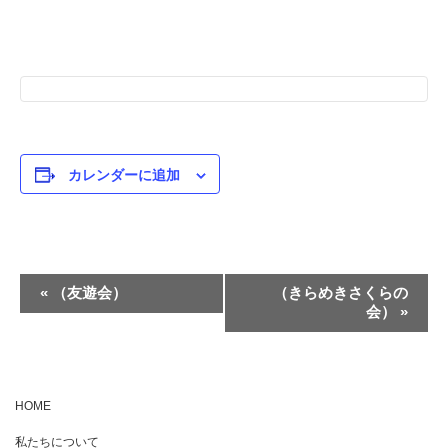
カレンダーに追加
イ
«
（友遊会）
（きらめきさくらの
会）
»
ベ
ン
ト
ナ
HOME
ビ
私たちについて