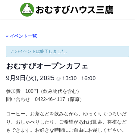
コ
ナ
ン
ビ
テ
ゲ
ン
ー
ツ
シ
へ
ョ
ス
ン
« イベント一覧
キ
に
ッ
移
プ
動
このイベントは終了しました。
おむすびオープンカフェ
9月9日(火), 2025
13:30
16:00
@
-
参加費 100円（飲み物代を含む）
問い合わせ 0422-46-4117（藤原）
コーヒー、お茶などを飲みながら、ゆっくりくつろいだ
り、おしゃべりしたり、ご希望があれば囲碁、将棋など
もできます。お好きな時間にご自由にお越しください。