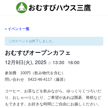
コ
ナ
ン
ビ
テ
ゲ
ン
ー
ツ
シ
へ
ョ
ス
ン
« イベント一覧
キ
に
ッ
移
プ
動
このイベントは終了しました。
おむすびオープンカフェ
12月9日(火), 2025
13:30
16:00
@
-
参加費 100円（飲み物代を含む）
問い合わせ 0422-46-4117（藤原）
コーヒー、お茶などを飲みながら、ゆっくりくつろいだ
り、おしゃべりしたり、ご希望があれば囲碁、将棋など
もできます。お好きな時間にご自由にお越しください。