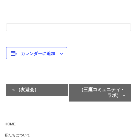
カレンダーに追加
イ
«
（友遊会）
（三鷹コミュニティ・
ラボ）
»
ベ
ン
ト
ナ
HOME
ビ
私たちについて