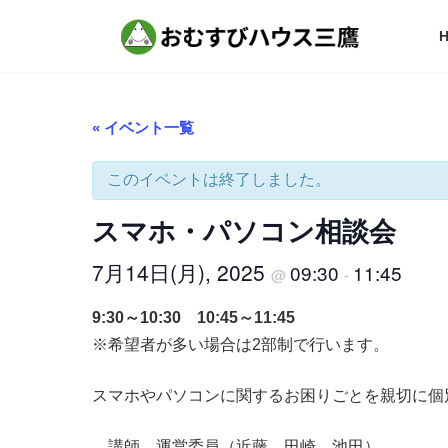
コ
ナ
ン
ビ
テ
ゲ
ン
ー
ツ
シ
へ
ョ
« イベント一覧
ス
ン
キ
に
ッ
移
このイベントは終了しました。
プ
動
スマホ・パソコン相談会
7月14日(月), 2025
09:30
11:45
@
-
9:30～10:30 10:45～11:45
※希望者が多い場合は2部制で行います。
スマホやパソコンに関するお困りごとを親切に個
講師 運営委員（近藤、田崎、池田）