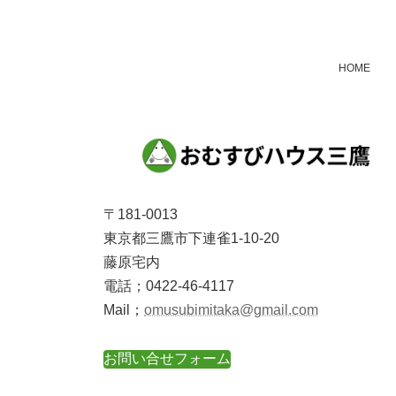
ベ
ン
ト
HOME
ナ
ビ
ゲ
ー
シ
〒181-0013
ョ
東京都三鷹市下連雀1-10-20
ン
藤原宅内
電話；0422-46-4117
Mail；
omusubimitaka@gmail.com
お問い合せフォーム