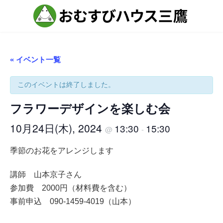
コ
ナ
ン
ビ
テ
ゲ
ン
ー
ツ
シ
へ
ョ
ス
ン
« イベント一覧
キ
に
ッ
移
プ
動
このイベントは終了しました。
フラワーデザインを楽しむ会
10月24日(木), 2024
13:30
15:30
@
-
季節のお花をアレンジします
講師 山本京子さん
参加費 2000円（材料費を含む）
事前申込 090-1459-4019（山本）