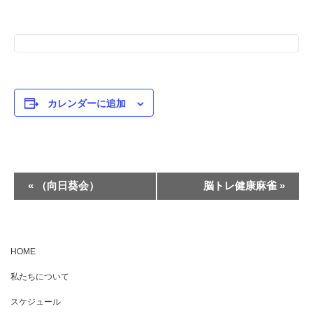
カレンダーに追加
イ
«
（向日葵会）
脳トレ健康麻雀
»
ベ
ン
ト
HOME
ナ
私たちについて
ビ
ゲ
スケジュール