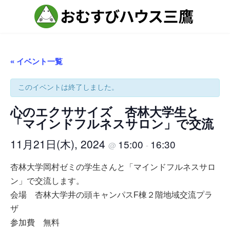
コ
ナ
ン
ビ
テ
ゲ
ン
ー
ツ
シ
へ
ョ
ス
ン
« イベント一覧
キ
に
ッ
移
プ
動
このイベントは終了しました。
心のエクササイズ 杏林大学生と
「マインドフルネスサロン」で交流
11月21日(木), 2024
15:00
16:30
@
-
杏林大学岡村ゼミの学生さんと「マインドフルネスサロ
ン」で交流します。
会場 杏林大学井の頭キャンパスF棟２階地域交流プラ
ザ
参加費 無料