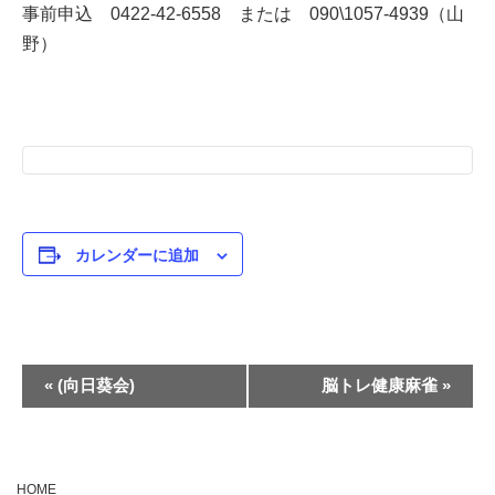
事前申込 0422-42-6558 または 090\1057-4939（山
野）
カレンダーに追加
イ
«
(向日葵会)
脳トレ健康麻雀
»
ベ
ン
ト
HOME