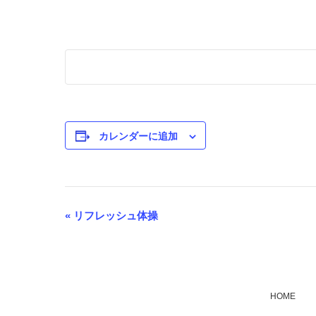
カレンダーに追加
«
リフレッシュ体操
イ
ベ
ン
ト
HOME
ナ