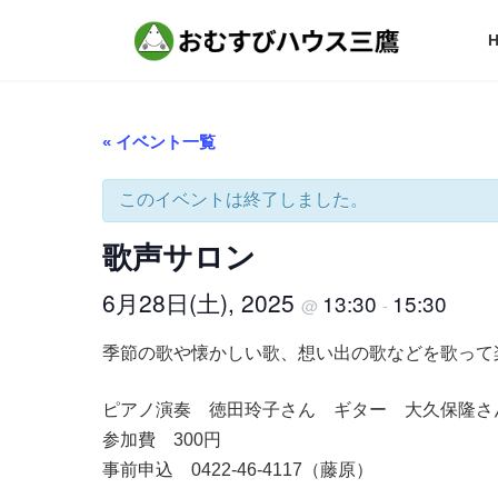
コ
ナ
ン
ビ
テ
ゲ
ン
ー
ツ
シ
へ
ョ
« イベント一覧
ス
ン
キ
に
ッ
移
このイベントは終了しました。
プ
動
歌声サロン
6月28日(土), 2025
13:30
15:30
@
-
季節の歌や懐かしい歌、想い出の歌などを歌って
ピアノ演奏 徳田玲子さん ギター 大久保隆さ
参加費 300円
事前申込 0422-46-4117（藤原）