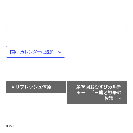
カレンダーに追加
イ
«
リフレッシュ体操
第36回おむすびカルチ
ャー 「三鷹と戦争の
ベ
お話」
»
ン
ト
ナ
HOME
ビ