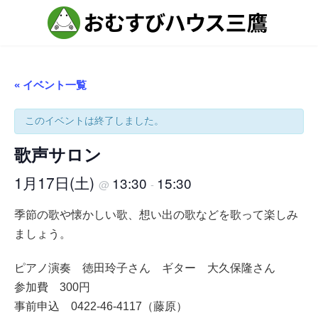
コ
ナ
ン
ビ
テ
ゲ
ン
ー
ツ
シ
へ
ョ
ス
ン
« イベント一覧
キ
に
ッ
移
プ
動
このイベントは終了しました。
歌声サロン
1月17日(土)
13:30
15:30
@
-
季節の歌や懐かしい歌、想い出の歌などを歌って楽しみ
ましょう。
ピアノ演奏 徳田玲子さん ギター 大久保隆さん
参加費 300円
事前申込 0422-46-4117（藤原）