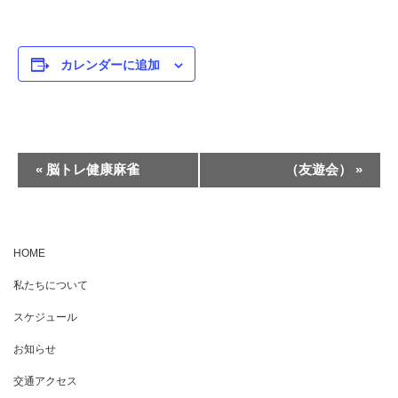
カレンダーに追加
イ
«
脳トレ健康麻雀
（友遊会）
»
ベ
ン
ト
HOME
ナ
私たちについて
ビ
ゲ
スケジュール
ー
お知らせ
シ
交通アクセス
ョ