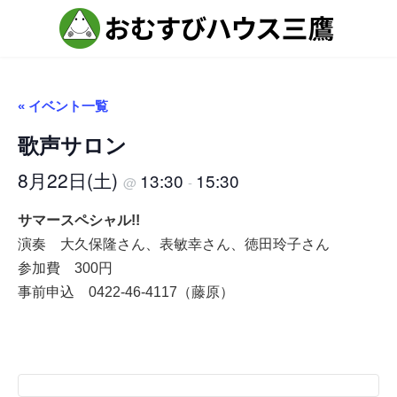
コ
ナ
ン
ビ
テ
ゲ
ン
ー
ツ
シ
へ
ョ
ス
ン
« イベント一覧
キ
に
ッ
移
歌声サロン
プ
動
8月22日(土)
13:30
15:30
@
-
サマースペシャル!!
演奏 大久保隆さん、表敏幸さん、徳田玲子さん
参加費 300円
事前申込 0422-46-4117（藤原）