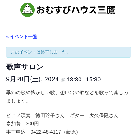
コ
ナ
ン
ビ
テ
ゲ
ン
ー
ツ
シ
へ
ョ
ス
ン
« イベント一覧
キ
に
ッ
移
プ
動
このイベントは終了しました。
歌声サロン
9月28日(土), 2024
13:30
15:30
@
-
季節の歌や懐かしい歌、想い出の歌などを歌って楽しみ
ましょう。
ピアノ演奏 徳田玲子さん ギター 大久保隆さん
参加費 300円
事前申込 0422-46-4117（藤原）