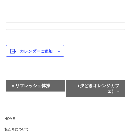
カレンダーに追加
イ
«
リフレッシュ体操
（夕どきオレンジカフ
ェ）
»
ベ
ン
ト
ナ
HOME
ビ
私たちについて