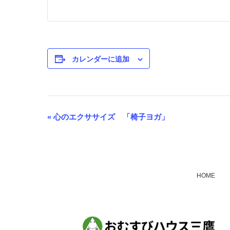
カレンダーに追加
«
心のエクササイズ 「椅子ヨガ」
イ
ベ
ン
ト
HOME
ナ
ビ
ゲ