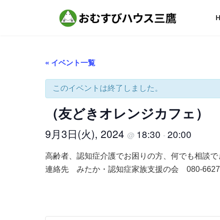
コ
ナ
ン
ビ
テ
ゲ
ン
ー
ツ
シ
へ
ョ
« イベント一覧
ス
ン
キ
に
ッ
移
このイベントは終了しました。
プ
動
（友どきオレンジカフェ）
9月3日(火), 2024
18:30
20:00
@
-
高齢者、認知症介護でお困りの方、何でも相談で
連絡先 みたか・認知症家族支援の会 080-6627-