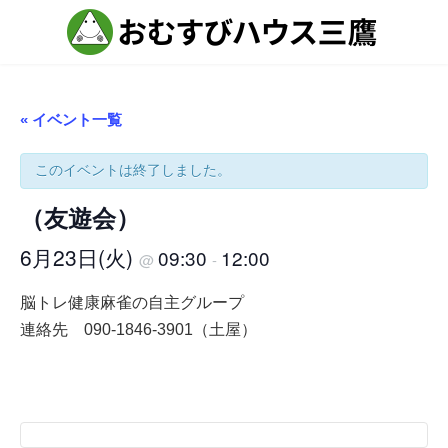
コ
ナ
ン
ビ
テ
ゲ
ン
ー
ツ
シ
へ
ョ
ス
ン
« イベント一覧
キ
に
ッ
移
プ
動
このイベントは終了しました。
（友遊会）
6月23日(火)
09:30
12:00
@
-
脳トレ健康麻雀の自主グループ
連絡先 090-1846-3901（土屋）