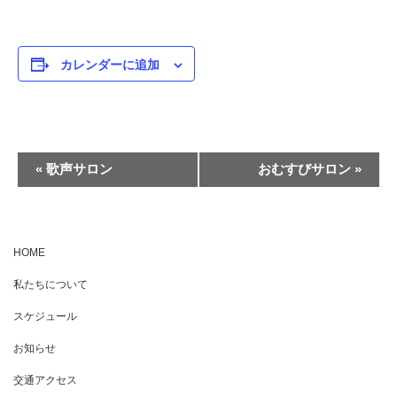
カレンダーに追加
イ
«
歌声サロン
おむすびサロン
»
ベ
ン
ト
HOME
ナ
私たちについて
ビ
ゲ
スケジュール
ー
お知らせ
シ
交通アクセス
ョ