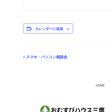
カレンダーに追加
«
スマホ・パソコン相談会
イ
ベ
ン
ト
HOME
ナ
ビ
ゲ