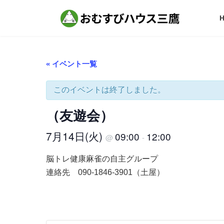
コ
ナ
ン
ビ
テ
ゲ
ン
ー
ツ
シ
へ
ョ
« イベント一覧
ス
ン
キ
に
ッ
移
このイベントは終了しました。
プ
動
（友遊会）
7月14日(火)
09:00
12:00
@
-
脳トレ健康麻雀の自主グループ
連絡先 090-1846-3901（土屋）