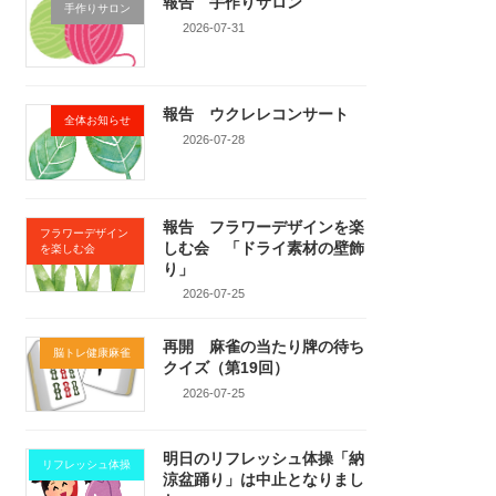
報告 手作りサロン
手作りサロン
2026-07-31
報告 ウクレレコンサート
全体お知らせ
2026-07-28
報告 フラワーデザインを楽
フラワーデザイン
しむ会 「ドライ素材の壁飾
を楽しむ会
り」
2026-07-25
再開 麻雀の当たり牌の待ち
脳トレ健康麻雀
クイズ（第19回）
2026-07-25
明日のリフレッシュ体操「納
リフレッシュ体操
涼盆踊り」は中止となりまし