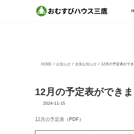
コ
ナ
ン
ビ
テ
ゲ
ン
ー
ツ
シ
へ
ョ
ス
ン
キ
に
ッ
移
プ
動
HOME
お知らせ
全体お知らせ
12月の予定表がで
12月の予定表ができ
2024-11-15
12月の予定表
（PDF）