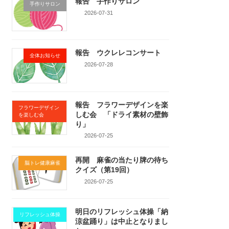
報告 手作りサロン
手作りサロン
2026-07-31
報告 ウクレレコンサート
全体お知らせ
2026-07-28
報告 フラワーデザインを楽
フラワーデザイン
しむ会 「ドライ素材の壁飾
を楽しむ会
り」
2026-07-25
再開 麻雀の当たり牌の待ち
脳トレ健康麻雀
クイズ（第19回）
2026-07-25
明日のリフレッシュ体操「納
リフレッシュ体操
涼盆踊り」は中止となりまし