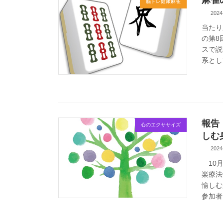
麻雀
脳トレ健康麻雀
2024
当たり
の第8
スで説
系として
報告
心のエクササイズ
しむ
2024
10月
楽療法
愉しむ
参加者