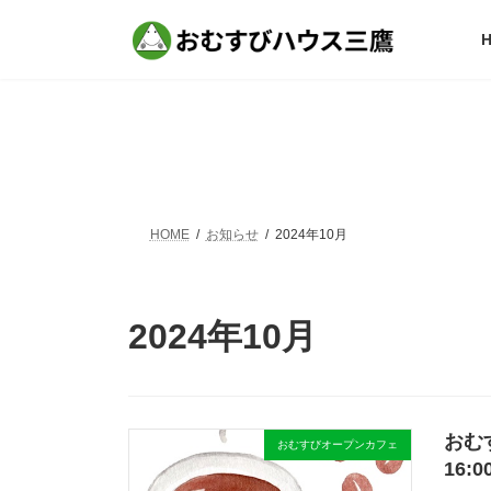
コ
ナ
ン
ビ
テ
ゲ
ン
ー
ツ
シ
へ
ョ
ス
ン
キ
に
ッ
移
プ
動
HOME
お知らせ
2024年10月
2024年10月
おむ
おむすびオープンカフェ
16: