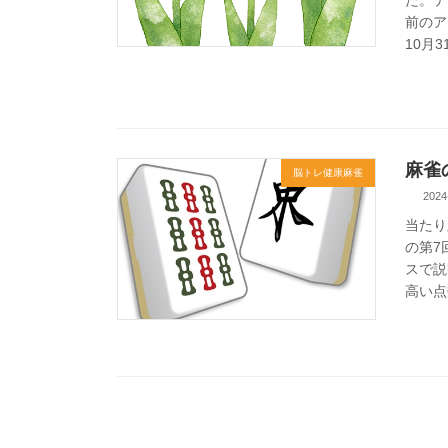
前のア
10月
麻雀
脳トレ健康麻雀
2024
当たり
の第7
スで説
高い点