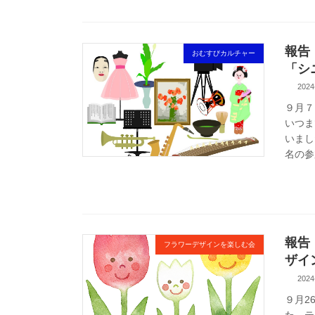
報告
おむすびカルチャー
「シ
2024
９月７
いつま
いまし
名の参
報告
フラワーデザインを楽しむ会
ザイ
2024
９月2
た。テ