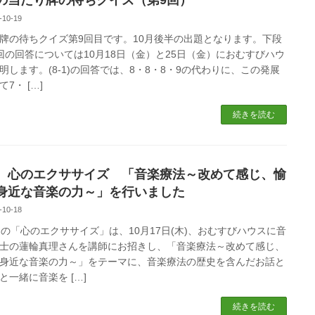
の当たり牌の待ちクイズ（第9回）
-10-19
牌の待ちクイズ第9回目です。10月後半の出題となります。下段
回の回答については10月18日（金）と25日（金）におむすびハウ
明します。(8-1)の回答では、8・8・8・9の代わりに、この発展
7・ […]
続きを読む
 心のエクササイズ 「音楽療法～改めて感じ、愉
身近な音楽の力～」を行いました
-10-18
の「心のエクササイズ」は、10月17日(木)、おむすびハウスに音
士の蓮輪真理さんを講師にお招きし、「音楽療法～改めて感じ、
身近な音楽の力～」をテーマに、音楽療法の歴史を含んだお話と
と一緒に音楽を […]
続きを読む