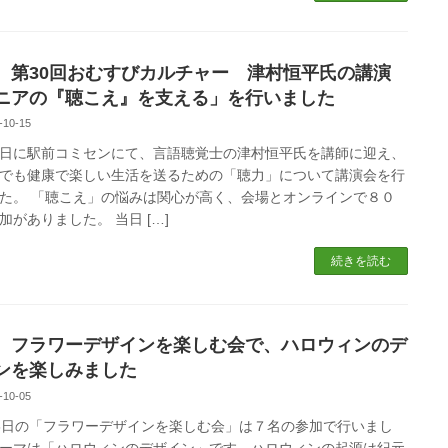
 第30回おむすびカルチャー 津村恒平氏の講演
ニアの『聴こえ』を支える」を行いました
-10-15
日に駅前コミセンにて、言語聴覚士の津村恒平氏を講師に迎え、
でも健康で楽しい生活を送るための「聴力」について講演会を行
た。 「聴こえ」の悩みは関心が高く、会場とオンラインで８０
加がありました。 当日 […]
続きを読む
 フラワーデザインを楽しむ会で、ハロウィンのデ
ンを楽しみました
-10-05
6日の「フラワーデザインを楽しむ会」は７名の参加で行いまし
ーマは「ハロウィンのデザイン」です。ハロウィンの起源は紀元